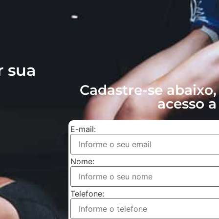
r sua
Cadastre-se abaixo,
acesso a 
E-mail:
Nome:
Telefone: