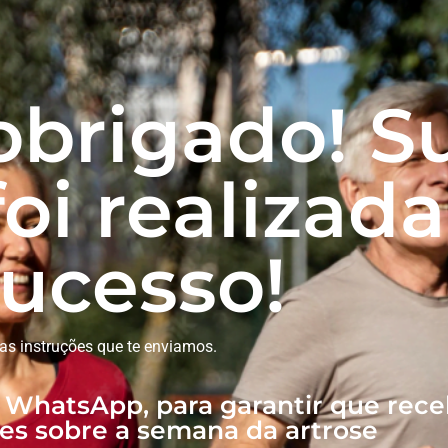
obrigado! S
foi realizad
ucesso!
 as instruções que te enviamos.
o WhatsApp, para garantir que rece
es sobre a semana da artrose