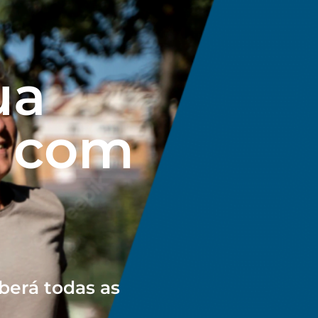
ua
a com
berá todas as