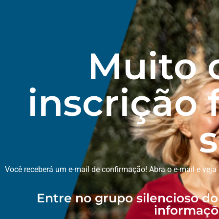
Muito 
inscrição 
s
Você receberá um e-mail de confirmação! Abra o e-mail e veja
Entre no grupo silencioso d
informaçõ