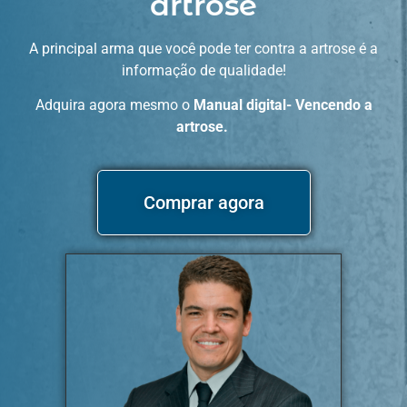
artrose
A principal arma que você pode ter contra a artrose é a
informação de qualidade!
Adquira agora mesmo o
Manual digital- Vencendo a
artrose.
Comprar agora